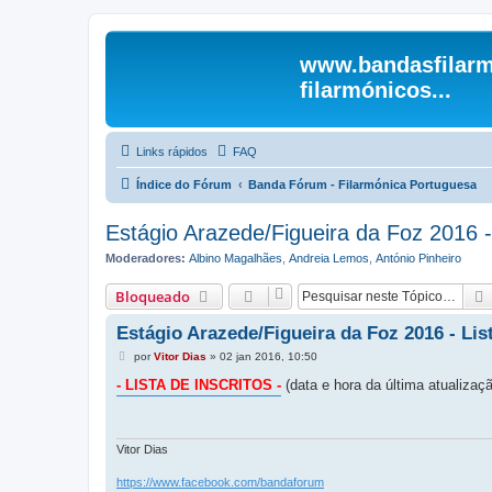
www.bandasfilarm
filarmónicos...
Links rápidos
FAQ
Índice do Fórum
Banda Fórum - Filarmónica Portuguesa
Estágio Arazede/Figueira da Foz 2016 - 
Moderadores:
Albino Magalhães
,
Andreia Lemos
,
António Pinheiro
Bloqueado
Estágio Arazede/Figueira da Foz 2016 - List
M
por
Vitor Dias
»
02 jan 2016, 10:50
e
n
- LISTA DE INSCRITOS -
(data e hora da última atualizaç
s
a
g
e
m
Vitor Dias
https://www.facebook.com/bandaforum