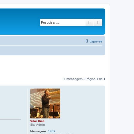
Pesquisar
Pesquisa avançad
Ligue-se
1 mensagem • Página
1
de
1
Vitor Dias
Site Admin
Mensagens:
1409