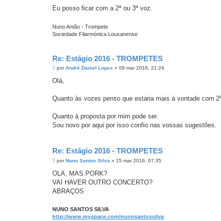
Eu posso ficar com a 2ª ou 3ª voz.
Nuno Antão - Trompete
Sociedade Filarmónica Lousanense
Re: Estágio 2016 - TROMPETES
M
por
André Daniel Lopes
»
09 mar 2016, 21:24
e
n
Olá,
s
a
g
Quanto às vozes penso que estaria mais à vontade com 2ª
e
m
Quanto à proposta por mim pode ser.
Sou novo por aqui por isso confio nas vossas sugestões.
Re: Estágio 2016 - TROMPETES
M
por
Nuno Santos Silva
»
15 mar 2016, 07:35
e
n
OLA, MAS PORK?
s
VAI HAVER OUTRO CONCERTO?
a
g
ABRAÇOS
e
m
NUNO SANTOS SILVA
http://www.myspace.com/nunosantossilva