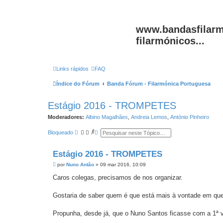
www.bandasfilarm
filarmónicos...
Links rápidos
FAQ
Índice do Fórum
Banda Fórum - Filarmónica Portuguesa
Estágio 2016 - TROMPETES
Moderadores:
Albino Magalhães
,
Andreia Lemos
,
António Pinheiro
P
P
Bloqueado
e
e
s
s
q
q
Estágio 2016 - TROMPETES
u
u
i
i
M
por
Nuno Antão
»
09 mar 2016, 10:09
s
s
e
a
a
n
Caros colegas, precisamos de nos organizar.
r
a
s
v
a
a
g
Gostaria de saber quem é que está mais à vontade em que 
n
e
ç
m
a
Propunha, desde já, que o Nuno Santos ficasse com a 1ª 
d
a