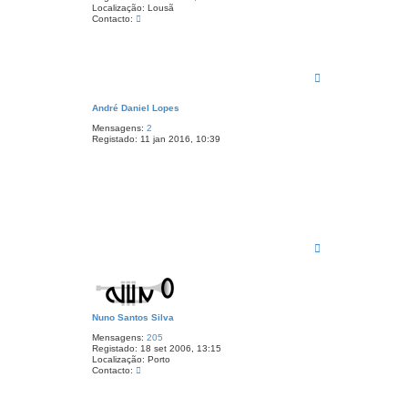
Localização:
Lousã
C
Contacto:
o
n
t
a
c
T
t
o
o
p
N
André Daniel Lopes
o
u
n
Mensagens:
2
o
Registado:
11 jan 2016, 10:39
A
n
t
ã
o
T
o
p
o
Nuno Santos Silva
Mensagens:
205
Registado:
18 set 2006, 13:15
Localização:
Porto
C
Contacto:
o
n
t