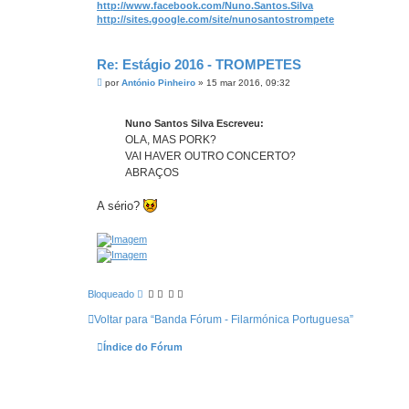
http://www.facebook.com/Nuno.Santos.Silva
http://sites.google.com/site/nunosantostrompete
Re: Estágio 2016 - TROMPETES
M
por
António Pinheiro
»
15 mar 2016, 09:32
e
n
s
Nuno Santos Silva Escreveu:
a
g
OLA, MAS PORK?
e
VAI HAVER OUTRO CONCERTO?
m
ABRAÇOS
A sério?
Bloqueado
Voltar para “Banda Fórum - Filarmónica Portuguesa”
Índice do Fórum