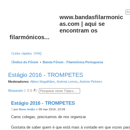
www.bandasfilarmonic
as.com | aqui se
encontram os
filarmónicos...
Links rápidos
FAQ
Índice do Fórum
Banda Fórum - Filarmónica Portuguesa
Estágio 2016 - TROMPETES
Moderadores:
Albino Magalhães
,
Andreia Lemos
,
António Pinheiro
P
P
Bloqueado
e
e
s
s
q
q
Estágio 2016 - TROMPETES
u
u
i
i
M
por
Nuno Antão
»
09 mar 2016, 10:09
s
s
e
a
a
n
Caros colegas, precisamos de nos organizar.
r
a
s
v
a
a
g
Gostaria de saber quem é que está mais à vontade em que vozes par
n
e