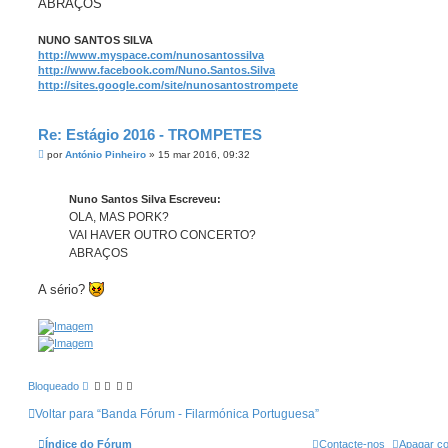
g
ABRAÇOS
e
m
NUNO SANTOS SILVA
http://www.myspace.com/nunosantossilva
http://www.facebook.com/Nuno.Santos.Silva
http://sites.google.com/site/nunosantostrompete
Re: Estágio 2016 - TROMPETES
M
por
António Pinheiro
»
15 mar 2016, 09:32
e
n
s
Nuno Santos Silva Escreveu:
a
g
OLA, MAS PORK?
e
VAI HAVER OUTRO CONCERTO?
m
ABRAÇOS
A sério?
Bloqueado
Voltar para “Banda Fórum - Filarmónica Portuguesa”
Índice do Fórum
Contacte-nos
Apagar co