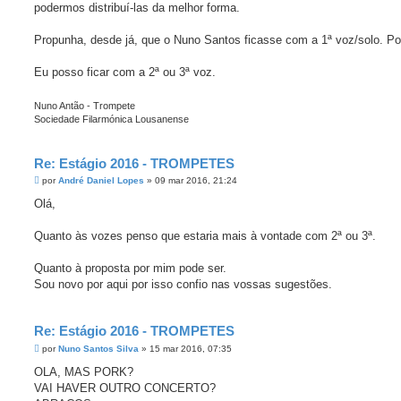
ç
podermos distribuí-las da melhor forma.
m
a
d
a
Propunha, desde já, que o Nuno Santos ficasse com a 1ª voz/solo. P
Eu posso ficar com a 2ª ou 3ª voz.
Nuno Antão - Trompete
Sociedade Filarmónica Lousanense
Re: Estágio 2016 - TROMPETES
M
por
André Daniel Lopes
»
09 mar 2016, 21:24
e
n
Olá,
s
a
g
Quanto às vozes penso que estaria mais à vontade com 2ª ou 3ª.
e
m
Quanto à proposta por mim pode ser.
Sou novo por aqui por isso confio nas vossas sugestões.
Re: Estágio 2016 - TROMPETES
M
por
Nuno Santos Silva
»
15 mar 2016, 07:35
e
n
OLA, MAS PORK?
s
VAI HAVER OUTRO CONCERTO?
a