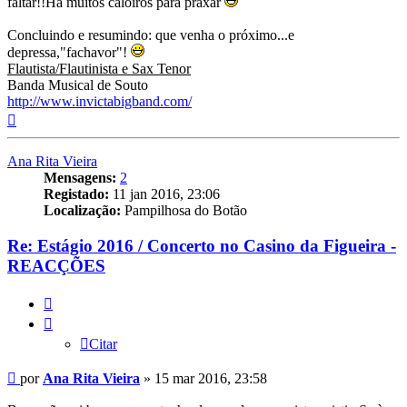
faltar!!Há muitos caloiros para praxar
Concluindo e resumindo: que venha o próximo...e
depressa,"fachavor"!
Flautista/Flautinista e Sax Tenor
Banda Musical de Souto
http://www.invictabigband.com/
Topo
Ana Rita Vieira
Mensagens:
2
Registado:
11 jan 2016, 23:06
Localização:
Pampilhosa do Botão
Re: Estágio 2016 / Concerto no Casino da Figueira -
REACÇÕES
Citar
Citar
Mensagem
por
Ana Rita Vieira
»
15 mar 2016, 23:58