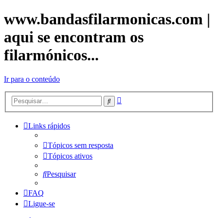
www.bandasfilarmonicas.com |
aqui se encontram os
filarmónicos...
Ir para o conteúdo
Pesquisa
Pesquisar
avançada
Links rápidos
Tópicos sem resposta
Tópicos ativos
Pesquisar
FAQ
Ligue-se