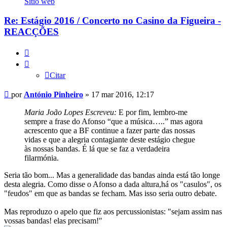
Sítio web
Pinheiro
Re: Estágio 2016 / Concerto no Casino da Figueira -
REACÇÕES
Citar
Citar
Mensagem
por
António Pinheiro
»
17 mar 2016, 12:17
Maria João Lopes Escreveu:
E por fim, lembro-me
sempre a frase do Afonso “que a música…..” mas agora
acrescento que a BF continue a fazer parte das nossas
vidas e que a alegria contagiante deste estágio chegue
às nossas bandas. É lá que se faz a verdadeira
filarmónia.
Seria tão bom... Mas a generalidade das bandas ainda está tão longe
desta alegria. Como disse o Afonso a dada altura,há os "casulos", os
"feudos" em que as bandas se fecham. Mas isso seria outro debate.
Mas reproduzo o apelo que fiz aos percussionistas: "sejam assim nas
vossas bandas! elas precisam!"