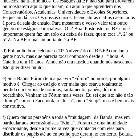
músicos, há filarmónicos. Os estágios da BF não são para provarem
ou mostrarem aquilo que tocam, ou aquilo que aprendem nos
Conservatórios, Academias, Universidades e Escolas Superiores.
Esqueçam lá isso. Os nossos cursos, licenciaturas e afins caem todos
à porta da sala de ensaio. Para mostarem o vosso valor têm outro
género de estágios e iniciativas. Ok? Boa. Posto isto, na BF não é
importante quem faz um solo ou deixa de fazer, quem toca 1º, 2º ou
5º Z. Na BF o mais importante é a BF.
d) Foi muito bom celebrar o 11º Aniversário da BF-FP com tanta
gente nova, mas que parecia tocar connosco desde a 1ª hora. A
Catarina tem 10 anos. Ainda não era nascida quando nós nascemos.
Isto quer dizer muito.
e) Se a Banda Fórum tem a palavra "Fórum" no nome, por algum
motivo é. Chegar ao estágio e ver malta que estava totalmente
perdida em termos de horários, fardamento, papéis, dói um
bocadinho. Venham ao Fórum mais vezes. Eu sei que isto não é tão
"funny" como o Facebook, o "Insta", ou o "Snap", mas é bem mais
construtivo.
f) Quero dar os parabéns a toda a "miudagem" da Banda, mas em
particular aos percussionistas "Ninja". Foram de uma humildade
emocionante, desde a primeira vez que contactei com eles para
distribuir os papéis até ao empenho que deram no concerto. Bolas...