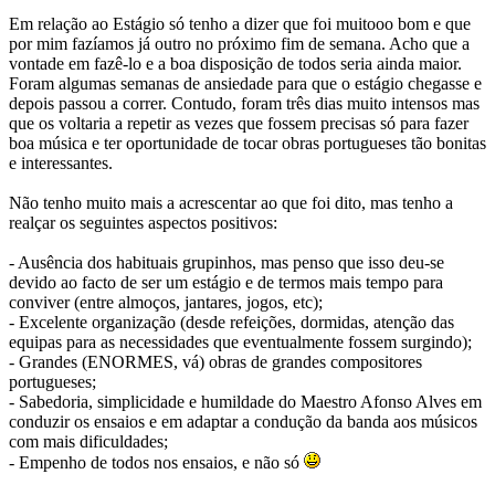
Em relação ao Estágio só tenho a dizer que foi muitooo bom e que
por mim fazíamos já outro no próximo fim de semana. Acho que a
vontade em fazê-lo e a boa disposição de todos seria ainda maior.
Foram algumas semanas de ansiedade para que o estágio chegasse e
depois passou a correr. Contudo, foram três dias muito intensos mas
que os voltaria a repetir as vezes que fossem precisas só para fazer
boa música e ter oportunidade de tocar obras portugueses tão bonitas
e interessantes.
Não tenho muito mais a acrescentar ao que foi dito, mas tenho a
realçar os seguintes aspectos positivos:
- Ausência dos habituais grupinhos, mas penso que isso deu-se
devido ao facto de ser um estágio e de termos mais tempo para
conviver (entre almoços, jantares, jogos, etc);
- Excelente organização (desde refeições, dormidas, atenção das
equipas para as necessidades que eventualmente fossem surgindo);
- Grandes (ENORMES, vá) obras de grandes compositores
portugueses;
- Sabedoria, simplicidade e humildade do Maestro Afonso Alves em
conduzir os ensaios e em adaptar a condução da banda aos músicos
com mais dificuldades;
- Empenho de todos nos ensaios, e não só