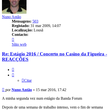
Nuno Antão
Mensagens:
503
Registado:
31 mar 2009, 14:07
Localização:
Lousã
Contacto:
Contacto
Nuno
Sítio web
Antão
Re: Estágio 2016 / Concerto no Casino da Figueira -
REACÇÕES
Citar
Citar
Mensagem
por
Nuno Antão
»
15 mar 2016, 17:42
A minha segunda vez num estágio da Banda Forum
Depois de uma semana de trabalho intenso, vem o fim de semana