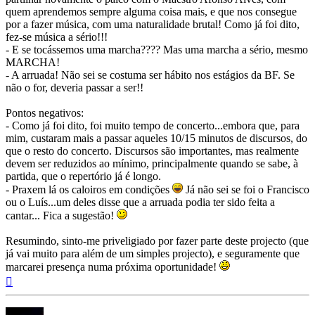
quem aprendemos sempre alguma coisa mais, e que nos consegue
por a fazer música, com uma naturalidade brutal! Como já foi dito,
fez-se música a sério!!!
- E se tocássemos uma marcha???? Mas uma marcha a sério, mesmo
MARCHA!
- A arruada! Não sei se costuma ser hábito nos estágios da BF. Se
não o for, deveria passar a ser!!
Pontos negativos:
- Como já foi dito, foi muito tempo de concerto...embora que, para
mim, custaram mais a passar aqueles 10/15 minutos de discursos, do
que o resto do concerto. Discursos são importantes, mas realmente
devem ser reduzidos ao mínimo, principalmente quando se sabe, à
partida, que o repertório já é longo.
- Praxem lá os caloiros em condições
Já não sei se foi o Francisco
ou o Luís...um deles disse que a arruada podia ter sido feita a
cantar... Fica a sugestão!
Resumindo, sinto-me priveligiado por fazer parte deste projecto (que
já vai muito para além de um simples projecto), e seguramente que
marcarei presença numa próxima oportunidade!
Topo