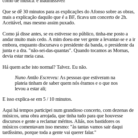
como de música: é inadmissível!
Que se dê 30 minutos para as explicações do Afonso sobre as obras,
mais a explicação daquilo que é a BF, ficava um concerto de 2h.
Aceitável, mas mesmo assim puxado.
Como já disse antes, se eu estivesse no público, tinha-me posto a
andar muito mais cedo. A mim doeu-me ver gente a levantar-se e a ir
embora, enquanto discursava o presidente da banda, o presidente da
junta e a dra. "não-sei-das-quantas". Quando tocamos as Mornas,
devia estar meia casa.
Há quem ache isto normal? Talvez. Eu não.
Nuno Antão Escreveu:
As pessoas que estiveram na
plateia tinham de saber quem nós éramos e o que nos
levou a estar ali;
E isso explica-se em 5 / 10 minutos.
Aqui há tempos participei num grandioso concerto, com dezenas de
músicos, uma obra arrojada, que tinha tudo para que houvesse
discursos e gente a reclamar méritos. Aliás, nos bastidores os
músicos comentavam isso mesmo: "às tantas vamos sair daqui
tardíssimo, porque toda a gente vai querer falar."