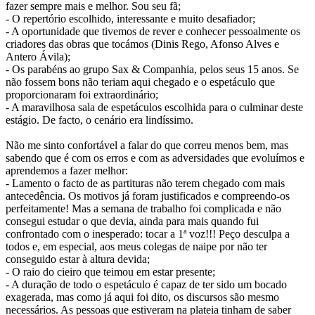
fazer sempre mais e melhor. Sou seu fã;
- O repertório escolhido, interessante e muito desafiador;
- A oportunidade que tivemos de rever e conhecer pessoalmente os
criadores das obras que tocámos (Dinis Rego, Afonso Alves e
Antero Ávila);
- Os parabéns ao grupo Sax & Companhia, pelos seus 15 anos. Se
não fossem bons não teriam aqui chegado e o espetáculo que
proporcionaram foi extraordinário;
- A maravilhosa sala de espetáculos escolhida para o culminar deste
estágio. De facto, o cenário era lindíssimo.
Não me sinto confortável a falar do que correu menos bem, mas
sabendo que é com os erros e com as adversidades que evoluímos e
aprendemos a fazer melhor:
- Lamento o facto de as partituras não terem chegado com mais
antecedência. Os motivos já foram justificados e compreendo-os
perfeitamente! Mas a semana de trabalho foi complicada e não
consegui estudar o que devia, ainda para mais quando fui
confrontado com o inesperado: tocar a 1ª voz!!! Peço desculpa a
todos e, em especial, aos meus colegas de naipe por não ter
conseguido estar à altura devida;
- O raio do cieiro que teimou em estar presente;
- A duração de todo o espetáculo é capaz de ter sido um bocado
exagerada, mas como já aqui foi dito, os discursos são mesmo
necessários. As pessoas que estiveram na plateia tinham de saber