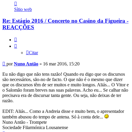
Contacto
Nuno
Sítio web
Antão
Re: Estágio 2016 / Concerto no Casino da Figueira -
REACÇÕES
Citar
Citar
Mensagem
por
Nuno Antão
»
16 mar 2016, 15:20
Eu não digo que não tens razão! Quando eu digo que os discursos
são necessários, são-no de facto. O que não é o mesmo que dizer
que os discursos têm de ser muitos e muito longos. Aliás... O Vitor e
o Salomão foram breves nas suas palavras. Acho eu... Se calhar não
precisava era de discursar tanta gente. Ou seja, não deixas de ter
razão.
EDIT: Aliás... Como a Andreia disse e muito bem, o apresentador
também abusou do tempo de antena. Só à conta dele...
Nuno Antão - Trompete
Sociedade Filarmónica Lousanense