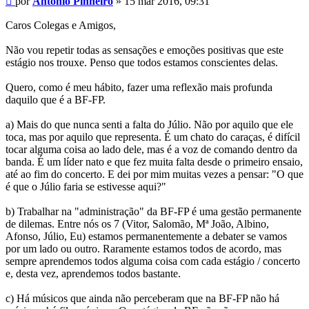
por
António Pinheiro
»
15 mar 2016, 09:31
Caros Colegas e Amigos,
Não vou repetir todas as sensações e emoções positivas que este
estágio nos trouxe. Penso que todos estamos conscientes delas.
Quero, como é meu hábito, fazer uma reflexão mais profunda
daquilo que é a BF-FP.
a) Mais do que nunca senti a falta do Júlio. Não por aquilo que ele
toca, mas por aquilo que representa. É um chato do caraças, é difícil
tocar alguma coisa ao lado dele, mas é a voz de comando dentro da
banda. É um líder nato e que fez muita falta desde o primeiro ensaio,
até ao fim do concerto. E dei por mim muitas vezes a pensar: "O que
é que o Júlio faria se estivesse aqui?"
b) Trabalhar na "administração" da BF-FP é uma gestão permanente
de dilemas. Entre nós os 7 (Vitor, Salomão, Mª João, Albino,
Afonso, Júlio, Eu) estamos permanentemente a debater se vamos
por um lado ou outro. Raramente estamos todos de acordo, mas
sempre aprendemos todos alguma coisa com cada estágio / concerto
e, desta vez, aprendemos todos bastante.
c) Há músicos que ainda não perceberam que na BF-FP não há