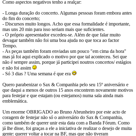
Como aspectos negativos tenho a realçar:
- Longa duração do concerto. Algumas pessoas foram embora antes
do fim do concerto;
- Discursos muito longos. Acho que essa formalidade é importante,
mas uns 20 min para isso seriam mais que suficientes.
- O próprio apresentador excedeu-se. Além de que falar muito
devagar também não foi uma boa ajuda no que toca ao factor
Tempo.
- As peças também foram enviadas um pouco "em cima da hora"
mas já foi aqui explicado o motivo por que tal aconteceu. Sei que
não é sempre assim, porque já participei noutros concertos/ estágios
e não foi assim
- Só 3 dias ? Uma semana é que era
Quero parabenizar o Sax & Companhia pelo seu 15º aniversário e
que daqui a menos de outros 15 anos encontrem novamente motivos
para festejar e que estajam (ou estejamos) numa sala ainda mais
emblemática.
Um enorme OBRIGADO ao Bruno Abrunheiro por este acto de
coragem de festejar não só o aniversário do Sax & Companhia,
como também de querer unir esta data com a Banda Fórum. Como
já lhe disse, foi graças a ele a iniciativa de realizar o desejo de muita
gente: querer voltar a tocar na BF, mas que não tiveram