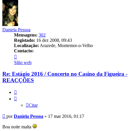
Daniela Pessoa
Mensagens:
302
Registado:
16 dez 2008, 09:43
Localização:
Arazede, Montemor-o-Velho
Contacto:
Contacto
Daniela
Sítio web
Pessoa
Re: Estágio 2016 / Concerto no Casino da Figueira -
REACÇÕES
Citar
Citar
Mensagem
por
Daniela Pessoa
»
17 mar 2016, 01:17
Boa noite malta