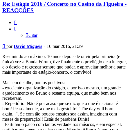
Re: Estágio 2016 / Concerto no Casino da Figueira -
REACÇÕES
Citar
Citar
Mensagem
por
David Migueis
»
16 mar 2016, 21:39
Resumindo ao máximo, 10 anos depois de ouvir pela primeira (e
única) vez a Banda Fórum, tive finalmente o privilégio de a integrar,
e o desejo é regressar sempre que puder, e aproveitar melhor a parte
mais importante do estágio/concerto, o convívio!
Mais em detalhe, pontos positivos:
- excelente organização do estágio, e por isso mesmo, um grande
agradecimento ao Bruno e restante equipa, que muito bem nos
receberam.
- Repertório. Não é por acaso que se diz que o que é nacional é
bom! Pessoalmente, a que mais gostei foi "The day will born
again...". Se com tão poucos ensaios soa assim, imaginem com
meses de preparação!! Estás de parabéns Dinis!
- Partilhar o palco com tantos verdadeiros músicos, e em especial,
partilhar novamente o palco com o Maestro Afonso Alves, com