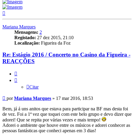
Topo
Mariana Marques
Mensagens:
2
Registado:
27 dez 2015, 21:10
Localização:
Figueira da Foz
Re: Estágio 2016 / Concerto no Casino da Figueira -
REACÇÕES
Citar
Citar
Mensagem
por
Mariana Marques
»
17 mar 2016, 18:53
Bem, já á uns anitos que estava para participar na BF mas desta foi
de vez. Foi a 1ª vez que toquei com este belo grupo e devo dizer que
adorei! Que se repita por várias vezes e mais tempo!
Adorei o ambiente que houve entre os músicos e adorei conhecer as
pessoas fantásticas que conheci apenas em 3 dias!