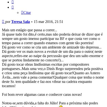
Citar
Citar
Mensagem
por
Teresa Sala
»
15 mar 2016, 21:51
Mais um estágio que passa a correr...
Já quase tudo foi dito,é certo,mas não poderia deixar de dizer que é
sempre um gosto imenso participar na BF e que custa ver como o
tempo passa a correr quando estamos com gente tão porreira!
Dá gosto ver como se cria um ambiente de amizade tão depressa...
Dá gosto ver os mais novos a evoluir de um dia para o outro( neste
aspecto,refiro-me ao naipe da percussão que deu um salto enorme e
que se portou lindamente no concerto!)...
Dá gosto tocar obras lindíssimas escritas por compositores
portugueses..Mais uma vez,o Dinís Rego surpreendeu pela positiva
e criou uma peça lindíssima que dá gosto tocar!Quanto ao Antero
Ávila...nem vale a pena comentar!Qualquer coisa que tenha o nome
deste Sr. tem qualidade e faz-nos vibrar na cadeira enquanto
tocamos!
Foi bom rever algumas caras e conhecer caras novas!
Notou-se,sem dúvida,a falta do Júlio! Para a próxima não podes