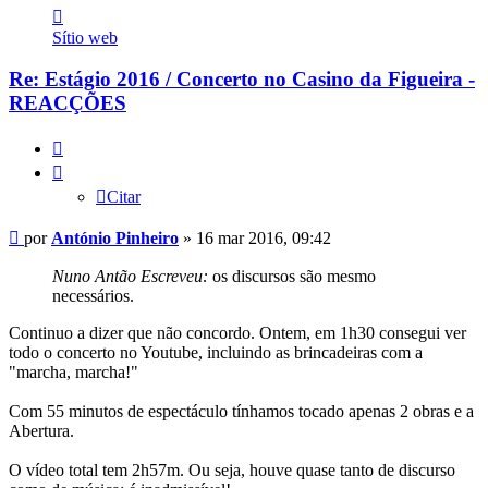
Contacto
António
Sítio web
Pinheiro
Re: Estágio 2016 / Concerto no Casino da Figueira -
REACÇÕES
Citar
Citar
Mensagem
por
António Pinheiro
»
16 mar 2016, 09:42
Nuno Antão Escreveu:
os discursos são mesmo
necessários.
Continuo a dizer que não concordo. Ontem, em 1h30 consegui ver
todo o concerto no Youtube, incluindo as brincadeiras com a
"marcha, marcha!"
Com 55 minutos de espectáculo tínhamos tocado apenas 2 obras e a
Abertura.
O vídeo total tem 2h57m. Ou seja, houve quase tanto de discurso