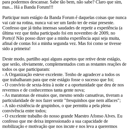
para podermos descansar. Sabe tão bem, não sabe? Claro que sim,
mas... Há a Banda Forum!!!
Participar num estágio da Banda Forum é daquelas coisas que nunca
vai cair na rotina, nunca vai ser um fardo ter de estar presente.
Confesso que já tinha imensas saudades de repetir a experiência (a
última vez que tinha participado foi em novembro de 2009, no
Porto)! Não posso dizer que a minha experiência aqui seja muita,
afinal de contas foi a minha segunda vez. Mas foi como se tivesse
sido a primeira!
Deste modo, partilho aqui alguns aspetos que retive deste estágio,
que serão, obviamente, complementados com as restantes reações de
todos os que participaram:
- A Organização esteve excelente. Tenho de agradecer a todos os
que trabalharam para que este estágio fosse o sucesso que foi;
- O convívio de sexta-feira à noite e a oportunidade que deu de nos
revermos e de conhecermos tanta gente nova;
- As maratonas de ensaios que, mesmo sendo cansativas, tiveram a
particularidade de nos fazer sentir "fresquinhos que nem alfaces";
- A não existência de grupinhos, o que permitiu a pela plena
convivência entre todos;
- O excelente trabalho do nosso grande Maestro Afonso Alves. Eu
confesso que me deixa impressionado a sua capacidade de
mobilização e motivação que nos incute e nos leva a querermos