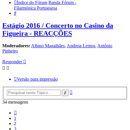
Índice do Fórum
Banda Fórum -
Filarmónica Portuguesa
Pesquisar
Estágio 2016 / Concerto no Casino da
Figueira - REACÇÕES
Moderadores:
Albino Magalhães
,
Andreia Lemos
,
António
Pinheiro
Responder
Versão para impressão
Pesquisa
Pesquisar
avançada
34 mensagens
Anterior
1
2
3