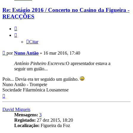
Antão
Re: Estágio 2016 / Concerto no Casino da Figueira -
REACÇÕES
Citar
Citar
Mensagem
por
Nuno Antão
»
16 mar 2016, 17:40
António Pinheiro Escreveu:
O apresentador estava a
seguir um guião...
Pois... Devia era ter seguido um guiínho.
Nuno Antão - Trompete
Sociedade Filarmónica Lousanense
Topo
David Migueis
Mensagens:
3
Registado:
27 dez 2015, 18:20
Localização:
Figueira da Foz