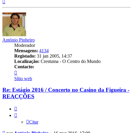
Topo
António Pinheiro
Moderador
Mensagens:
4134
Registado:
31 jan 2005, 14:37
Localização:
Crestuma - O Centro do Mundo
Contacto:
Contacto
António
Sítio web
Pinheiro
Re: Estágio 2016 / Concerto no Casino da Figueira -
REACÇÕES
Citar
Citar
Mensagem