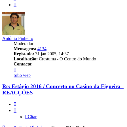
Próximo
António Pinheiro
Moderador
Mensagens:
4134
Registado:
31 jan 2005, 14:37
Localização:
Crestuma - O Centro do Mundo
Contacto:
Contacto
António
Sítio web
Pinheiro
Re: Estágio 2016 / Concerto no Casino da Figueira -
REACÇÕES
Citar
Citar
Mensagem