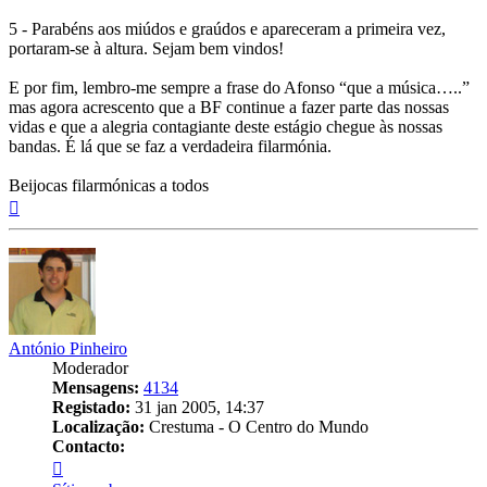
5 - Parabéns aos miúdos e graúdos e apareceram a primeira vez,
portaram-se à altura. Sejam bem vindos!
E por fim, lembro-me sempre a frase do Afonso “que a música…..”
mas agora acrescento que a BF continue a fazer parte das nossas
vidas e que a alegria contagiante deste estágio chegue às nossas
bandas. É lá que se faz a verdadeira filarmónia.
Beijocas filarmónicas a todos
Topo
António Pinheiro
Moderador
Mensagens:
4134
Registado:
31 jan 2005, 14:37
Localização:
Crestuma - O Centro do Mundo
Contacto:
Contacto
António