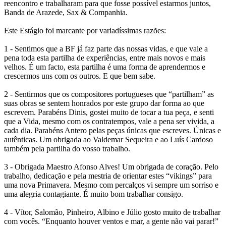
reencontro e trabalharam para que fosse possível estarmos juntos,
Banda de Arazede, Sax & Companhia.
Este Estágio foi marcante por variadíssimas razões:
1 - Sentimos que a BF já faz parte das nossas vidas, e que vale a
pena toda esta partilha de experiências, entre mais novos e mais
velhos. É um facto, esta partilha é uma forma de aprendermos e
crescermos uns com os outros. E que bem sabe.
2 - Sentirmos que os compositores portugueses que “partilham” as
suas obras se sentem honrados por este grupo dar forma ao que
escrevem. Parabéns Dinis, gostei muito de tocar a tua peça, e senti
que a Vida, mesmo com os contratempos, vale a pena ser vivida, a
cada dia. Parabéns Antero pelas peças únicas que escreves. Únicas e
autênticas. Um obrigada ao Valdemar Sequeira e ao Luís Cardoso
também pela partilha do vosso trabalho.
3 - Obrigada Maestro Afonso Alves! Um obrigada de coração. Pelo
trabalho, dedicação e pela mestria de orientar estes “vikings” para
uma nova Primavera. Mesmo com percalços vi sempre um sorriso e
uma alegria contagiante. É muito bom trabalhar consigo.
4 - Vítor, Salomão, Pinheiro, Albino e Júlio gosto muito de trabalhar
com vocês. “Enquanto houver ventos e mar, a gente não vai parar!”