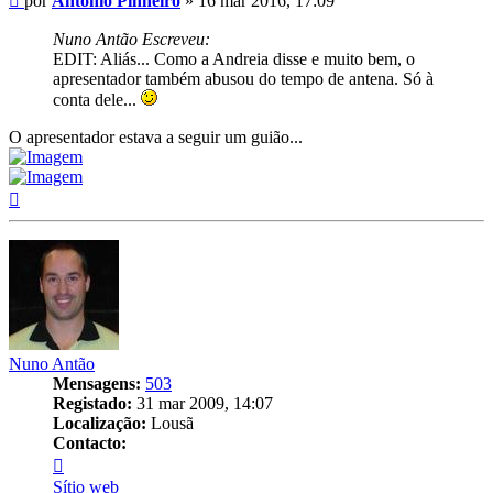
por
António Pinheiro
»
16 mar 2016, 17:09
Nuno Antão Escreveu:
EDIT: Aliás... Como a Andreia disse e muito bem, o
apresentador também abusou do tempo de antena. Só à
conta dele...
O apresentador estava a seguir um guião...
Topo
Nuno Antão
Mensagens:
503
Registado:
31 mar 2009, 14:07
Localização:
Lousã
Contacto:
Contacto
Nuno
Sítio web