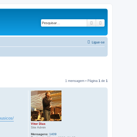
Pesquisar
Pesquisa avançad
Ligue-se
1 mensagem • Página
1
de
1
musicos/
Vitor Dias
Site Admin
Mensagens:
1409