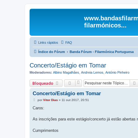
www.bandasfilarm
filarmónicos...
Links rápidos
FAQ
Índice do Fórum
Banda Fórum - Filarmónica Portuguesa
Concerto/Estágio em Tomar
Moderadores:
Albino Magalhães
,
Andreia Lemos
,
António Pinheiro
Bloqueado
Concerto/Estágio em Tomar
M
por
Vitor Dias
»
11 out 2017, 20:51
e
n
Caros:
s
a
g
As inscrições para este estágio/concerto já estão aberta
e
m
Cumprimentos