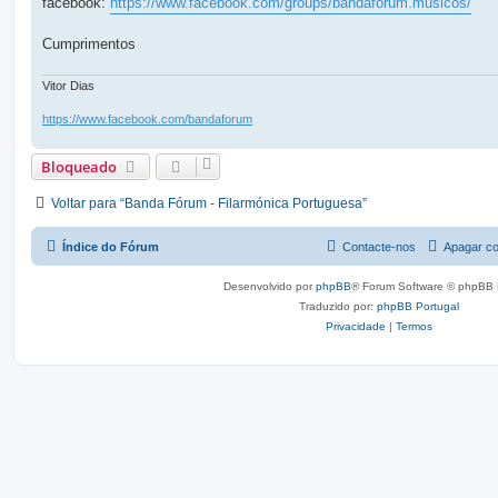
facebook:
https://www.facebook.com/groups/bandaforum.musicos/
m
Cumprimentos
Vitor Dias
https://www.facebook.com/bandaforum
Bloqueado
Voltar para “Banda Fórum - Filarmónica Portuguesa”
Índice do Fórum
Contacte-nos
Apagar co
Desenvolvido por
phpBB
® Forum Software © phpBB 
Traduzido por:
phpBB Portugal
Privacidade
|
Termos