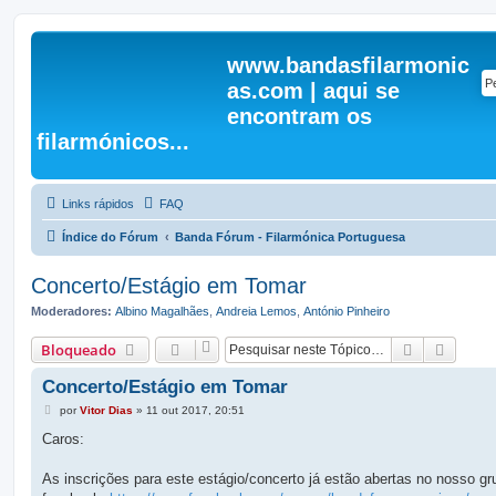
www.bandasfilarmonic
as.com | aqui se
encontram os
filarmónicos...
Links rápidos
FAQ
Índice do Fórum
Banda Fórum - Filarmónica Portuguesa
Concerto/Estágio em Tomar
Moderadores:
Albino Magalhães
,
Andreia Lemos
,
António Pinheiro
Pesquisar
Pesqui
Bloqueado
Concerto/Estágio em Tomar
M
por
Vitor Dias
»
11 out 2017, 20:51
e
n
Caros:
s
a
g
As inscrições para este estágio/concerto já estão abertas no nosso gr
e