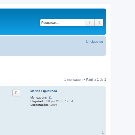
Pesquisar
Pesquisa avançad
Ligue-se
1 mensagem • Página
1
de
1
Marisa Figueiredo
Mensagens:
11
Registado:
30 jan 2005, 17:04
Localização:
Aveiro
T