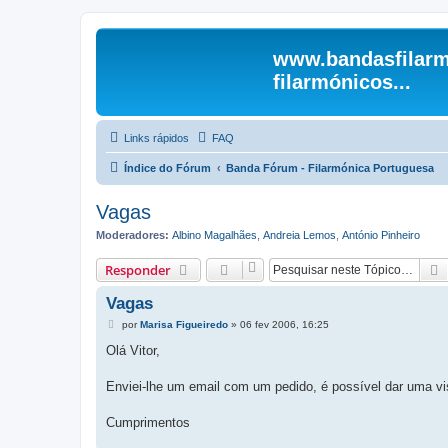
www.bandasfilarm
filarmónicos...
Links rápidos
FAQ
Índice do Fórum
Banda Fórum - Filarmónica Portuguesa
Vagas
Moderadores:
Albino Magalhães
,
Andreia Lemos
,
António Pinheiro
Responder
Vagas
M
por
Marisa Figueiredo
»
06 fev 2006, 16:25
e
n
Olá Vitor,
s
a
g
Enviei-lhe um email com um pedido, é possível dar uma vi
e
m
Cumprimentos