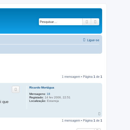
Pesquisar
Pesquisa avançad
Ligue-se
1 mensagem • Página
1
de
1
Ricardo Mortágua
Mensagens:
18
Registado:
14 fev 2006, 22:51
Localização:
Estarreja
i que
T
o
1 mensagem • Página
1
de
1
p
o