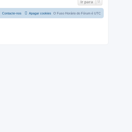
Ir para
Contacte-nos
Apagar cookies
O Fuso Horário do Fórum é
UTC