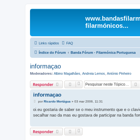
www.bandasfilarm
filarmónicos...
Links rápidos
FAQ
Índice do Fórum
Banda Fórum - Filarmónica Portuguesa
informaçao
Moderadores:
Albino Magalhães
,
Andreia Lemos
,
António Pinheiro
Responder
informaçao
M
por
Ricardo Mortágua
»
03 mar 2006, 11:31
e
n
oi.eu gostaria de saber se o meu instrumento que e o cla
s
secalhar nao da mas eu gostava de participar na banda fo
a
g
e
m
Responder