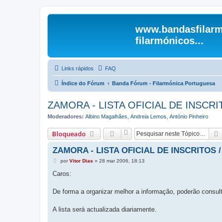
www.bandasfilarm
filarmónicos...
Links rápidos
FAQ
Índice do Fórum
Banda Fórum - Filarmónica Portuguesa
ZAMORA - LISTA OFICIAL DE INSCRI
Moderadores:
Albino Magalhães
,
Andreia Lemos
,
António Pinheiro
Bloqueado
ZAMORA - LISTA OFICIAL DE INSCRITOS 
M
por
Vitor Dias
»
28 mar 2006, 18:13
e
n
Caros:
s
a
g
De forma a organizar melhor a informação, poderão consulta
e
m
A lista será actualizada diariamente.