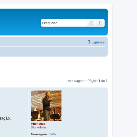
Pesquisar
Pesquisa avançad
Ligue-se
1 mensagem • Página
1
de
1
tração.
Vitor Dias
Site Admin
Mensagens:
1409