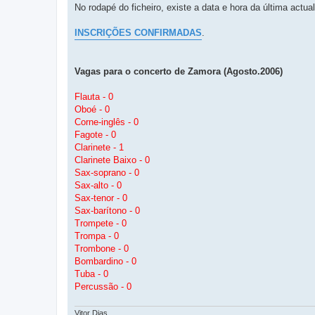
No rodapé do ficheiro, existe a data e hora da última actua
INSCRIÇÕES CONFIRMADAS
.
Vagas para o concerto de Zamora (Agosto.2006)
Flauta - 0
Oboé - 0
Corne-inglês - 0
Fagote - 0
Clarinete - 1
Clarinete Baixo - 0
Sax-soprano - 0
Sax-alto - 0
Sax-tenor - 0
Sax-barítono - 0
Trompete - 0
Trompa - 0
Trombone - 0
Bombardino - 0
Tuba - 0
Percussão - 0
Vitor Dias