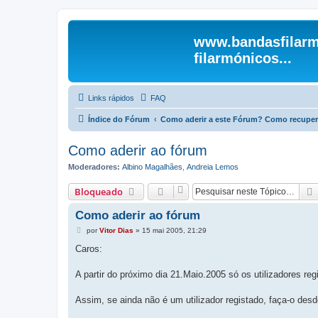
www.bandasfilarm
filarmónicos...
Links rápidos
FAQ
Índice do Fórum
Como aderir a este Fórum? Como recuper
Como aderir ao fórum
Moderadores:
Albino Magalhães
,
Andreia Lemos
Bloqueado
Como aderir ao fórum
M
por
Vitor Dias
»
15 mai 2005, 21:29
e
n
Caros:
s
a
g
A partir do próximo dia 21.Maio.2005 só os utilizadores r
e
m
Assim, se ainda não é um utilizador registado, faça-o desd