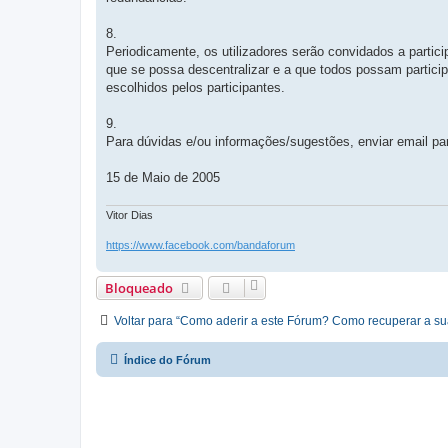
8.
Periodicamente, os utilizadores serão convidados a partic
que se possa descentralizar e a que todos possam partici
escolhidos pelos participantes.
9.
Para dúvidas e/ou informações/sugestões, enviar email p
15 de Maio de 2005
Vitor Dias
https://www.facebook.com/bandaforum
Bloqueado
Voltar para “Como aderir a este Fórum? Como recuperar a s
Índice do Fórum