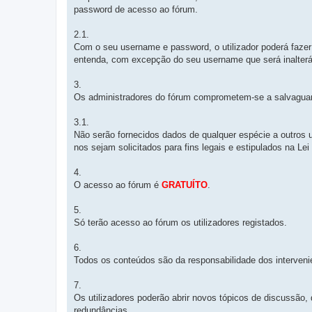
password de acesso ao fórum.
2.1.
Com o seu username e password, o utilizador poderá fazer
entenda, com excepção do seu username que será inalterá
3.
Os administradores do fórum comprometem-se a salvaguard
3.1.
Não serão fornecidos dados de qualquer espécie a outros 
nos sejam solicitados para fins legais e estipulados na Le
4.
O acesso ao fórum é
GRATUÍTO
.
5.
Só terão acesso ao fórum os utilizadores registados.
6.
Todos os conteúdos são da responsabilidade dos interven
7.
Os utilizadores poderão abrir novos tópicos de discussão, 
redundâncias.