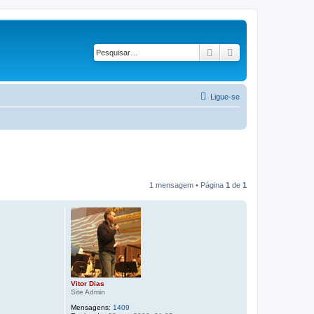
Pesquisar
Pesquisa avançad
Ligue-se
1 mensagem • Página
1
de
1
Vitor Dias
Site Admin
Mensagens:
1409