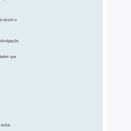
ue assim o
divulgação.
 dados que
 evitar