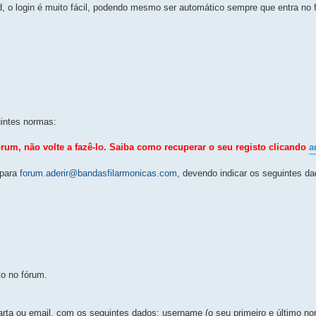
d, o login é muito fácil, podendo mesmo ser automático sempre que entra no 
uintes normas:
órum, não volte a fazê-lo. Saiba como recuperar o seu registo clicando
a
 para
forum.aderir@bandasfilarmonicas.com
, devendo indicar os seguintes da
to no fórum.
arta ou email, com os seguintes dados: username (o seu primeiro e último no