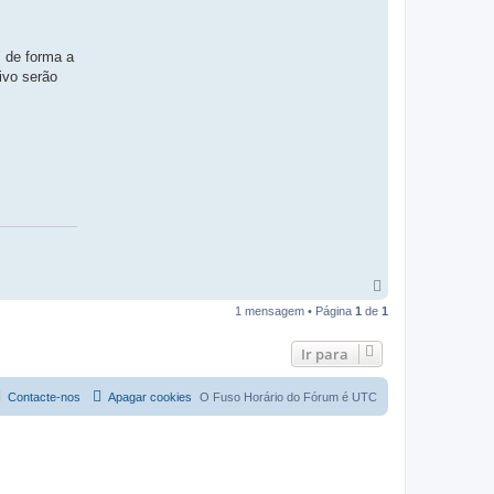
, de forma a
ivo serão
T
o
1 mensagem • Página
1
de
1
p
o
Ir para
Contacte-nos
Apagar cookies
O Fuso Horário do Fórum é
UTC