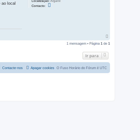
Localização:
Arganil
 ao local
C
Contacto:
o
n
t
a
c
t
o
J
T
o
o
s
1 mensagem • Página
1
de
1
p
é
o
S
.
Ir para
R
o
d
Contacte-nos
Apagar cookies
O Fuso Horário do Fórum é
UTC
r
i
g
u
e
s