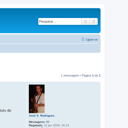
Pesquisar
Pesquisa avançad
Ligue-se
1 mensagem • Página
1
de
1
tuto de
José S. Rodrigues
Mensagens:
60
Registado:
11 jan 2009, 16:15