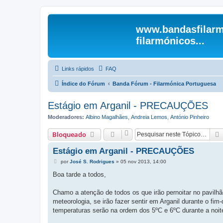
www.bandasfilarm
filarmónicos...
Links rápidos
FAQ
Índice do Fórum
Banda Fórum - Filarmónica Portuguesa
Estágio em Arganil - PRECAUÇÕES
Moderadores:
Albino Magalhães
,
Andreia Lemos
,
António Pinheiro
Bloqueado
Estágio em Arganil - PRECAUÇÕES
M
por
José S. Rodrigues
»
05 nov 2013, 14:00
e
n
Boa tarde a todos,
s
a
g
Chamo a atenção de todos os que irão pernoitar no pavilhã
e
meteorologia, se irão fazer sentir em Arganil durante o 
m
temperaturas serão na ordem dos 5ºC e 6ºC durante a noite