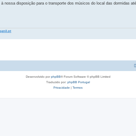
à nossa disposição para o transporte dos músicos do local das dormidas até
ganil.pt
Desenvolvido por
phpBB
® Forum Software © phpBB Limited
Traduzido por:
phpBB Portugal
Privacidade
|
Termos