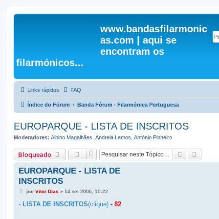
www.bandasfilarmonic
as.com | aqui se
encontram os
filarmónicos...
Links rápidos
FAQ
Índice do Fórum
Banda Fórum - Filarmónica Portuguesa
EUROPARQUE - LISTA DE INSCRITOS
Moderadores:
Albino Magalhães
,
Andreia Lemos
,
António Pinheiro
Pesquisar
Pesqui
Bloqueado
EUROPARQUE - LISTA DE
INSCRITOS
M
por
Vitor Dias
»
14 set 2006, 10:22
e
n
- LISTA DE INSCRITOS
(clique)
-
82
s
a