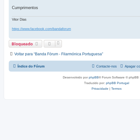
g
e
Cumprimentos
m
Vitor Dias
https://www.facebook.com/bandaforum
Bloqueado
Voltar para “Banda Fórum - Filarmónica Portuguesa”
Índice do Fórum
Contacte-nos
Apagar co
Desenvolvido por
phpBB
® Forum Software © phpBB 
Traduzido por:
phpBB Portugal
Privacidade
|
Termos