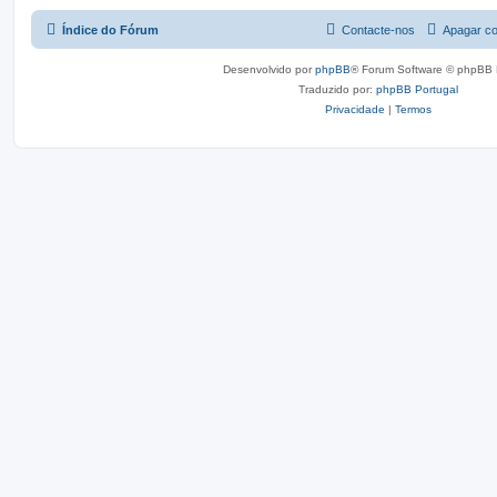
Índice do Fórum
Contacte-nos
Apagar co
Desenvolvido por
phpBB
® Forum Software © phpBB 
Traduzido por:
phpBB Portugal
Privacidade
|
Termos