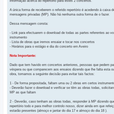
informação acerca do repertório para estes 2 concertos.
m
A única forma de receberem o referido repertório é acedendo à caixa d
mensagens privadas (MP). Não há nenhuma outra forma de o fazer.
Dessa mensagem consta:
- Link para efectuarem o download de todas as partes referentes ao v
instrumento
- Lista de obras que iremos ensaiar e tocar nos concertos
- Horários para o estágio e dia do concerto em Aveiro
Nota Importante:
Dado que tem havido em concertos anteriores, pessoas que pedem pa
véspera ou que comparecem aos ensaios dizendo que lhe falta esta o
obra, tomamos a seguinte decisão para evitar tais factos:
1 - De forma propositada, faltam uma ou 2 obras em certos instrument
- Deverão fazer o download e verificar se têm as obras todas, solicita
MP as que faltam
2 - Deverão, caso tenham as obras todas, responder à MP dizendo qu
repertório todo e para melhor controlo nosso, dizer ainda em que refei
estarão presentes (almoço e jantar do dia 17 e almoço do dia 18 ).