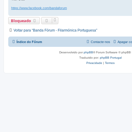
https://www.facebook.com/bandaforum
Bloqueado
Voltar para “Banda Fórum - Filarmónica Portuguesa”
Índice do Fórum
Contacte-nos
Apagar co
Desenvolvido por
phpBB
® Forum Software © phpBB 
Traduzido por:
phpBB Portugal
Privacidade
|
Termos