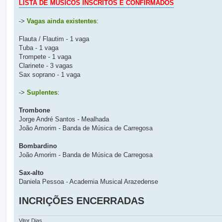
g
LISTA DE MÚSICOS INSCRITOS E CONFIRMADOS
e
m
->
Vagas ainda existentes
:
Flauta / Flautim - 1 vaga
Tuba - 1 vaga
Trompete - 1 vaga
Clarinete - 3 vagas
Sax soprano - 1 vaga
->
Suplentes
:
Trombone
Jorge André Santos - Mealhada
João Amorim - Banda de Música de Carregosa
Bombardino
João Amorim - Banda de Música de Carregosa
Sax-alto
Daniela Pessoa - Academia Musical Arazedense
INCRIÇÕES ENCERRADAS
Vitor Dias