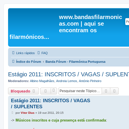
www.bandasfilarmonic
as.com | aqui se
encontram os
filarmónicos...
Links rápidos
FAQ
Índice do Fórum
Banda Fórum - Filarmónica Portuguesa
Estágio 2011: INSCRITOS / VAGAS / SUPLE
Moderadores:
Albino Magalhães
,
Andreia Lemos
,
António Pinheiro
Pesquisar
Pesqui
Bloqueado
Estágio 2011: INSCRITOS / VAGAS
/ SUPLENTES
M
por
Vitor Dias
»
19 out 2011, 20:15
e
n
->
Músicos inscritos e cuja presença está confirmada
:
s
a