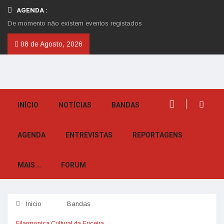
AGENDA :
De momento não existem eventos registados
08 de Agosto, 2026
INÍCIO
NOTÍCIAS
BANDAS
AGENDA
ENTREVISTAS
REPORTAGENS
MAIS...
FORUM
Inicio
Bandas
Filarmonica Cultural da Ericeira