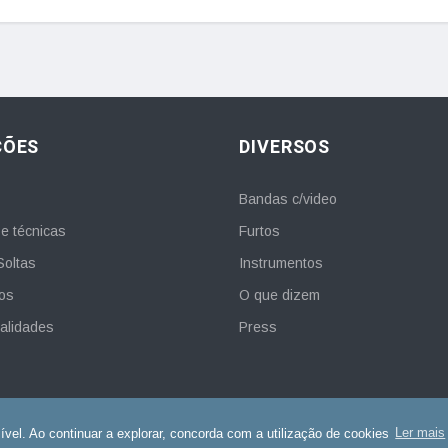
ÇÕES
DIVERSOS
Bandas c/video
e técnicas
Furtos
Soltas
Instrumentos
os
O que dizem
alidades
Press
sível. Ao continuar a explorar, concorda com a utilização de cookies
Ler mais